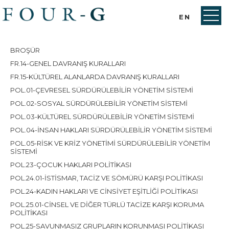
EN
BROŞÜR
FR.14-GENEL DAVRANIŞ KURALLARI
FR.15-KÜLTÜREL ALANLARDA DAVRANIŞ KURALLARI
POL.01-ÇEVRESEL SÜRDÜRÜLEBİLİR YÖNETİM SİSTEMİ
POL.02-SOSYAL SÜRDÜRÜLEBİLİR YÖNETİM SİSTEMİ
POL.03-KÜLTÜREL SÜRDÜRÜLEBİLİR YÖNETİM SİSTEMİ
POL.04-İNSAN HAKLARI SÜRDÜRÜLEBİLİR YÖNETİM SİSTEMİ
POL.05-RİSK VE KRİZ YÖNETİMİ SÜRDÜRÜLEBİLİR YÖNETİM
SİSTEMİ
POL.23-ÇOCUK HAKLARI POLİTİKASI
POL.24.01-İSTİSMAR, TACİZ VE SÖMÜRÜ KARŞI POLİTİKASI
POL.24-KADIN HAKLARI VE CİNSİYET EŞİTLİĞİ POLİTİKASI
POL.25.01-CİNSEL VE DİĞER TÜRLÜ TACİZE KARŞI KORUMA
POLİTİKASI
POL.25-SAVUNMASIZ GRUPLARIN KORUNMASI POLİTİKASI